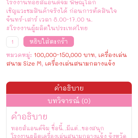
โรงงานทอยส์แอนด์จิม พิษณุโลก
เชิญแวะชมสินค้าจริงได้ ก่อนการตัดสินใจ
จันทร์-เสาร์ เวลา 8.00-17.00 น.
#โรงงานผู้ผลิตในประเทศไทย
จำนวน
หยิบใส่ตะกร้า
เครื่อง
เล่น
หมวดหมู่:
100,000-150,000 บาท
,
เครื่องเล่น
สนาม
ชุด
สนาม Size M
,
เครื่องเล่นสนามกลางแจ้ง
บ้าน
กระดาน
ลื่น
แสน
คำอธิบาย
สนุก
ชิ้น
บทวิจารณ์ (0)
คำอธิบาย
ทอยส์แอนด์จิม ชื่อนี้..มีแต่..ของสนุก
โรงงานผลิตเครื่องเล่นสนามกลางแจ้ง จังหวัด