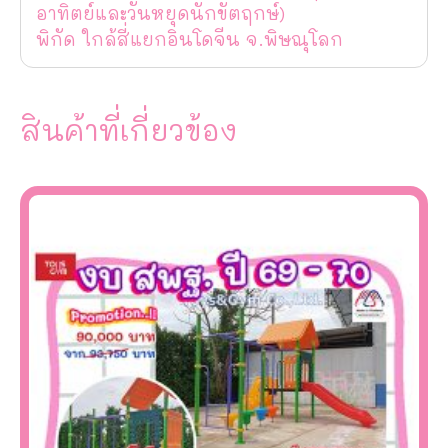
อาทิตย์และวันหยุดนักขัตฤกษ์)
พิกัด ใกล้สี่แยกอินโดจีน จ.พิษณุโลก
สินค้าที่เกี่ยวข้อง