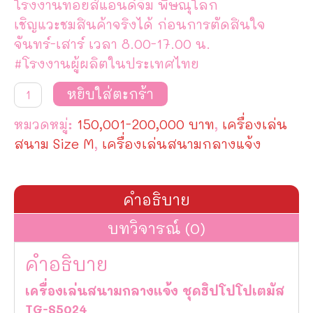
โรงงานทอยส์แอนด์จิม พิษณุโลก
เชิญแวะชมสินค้าจริงได้ ก่อนการตัดสินใจ
จันทร์-เสาร์ เวลา 8.00-17.00 น.
#โรงงานผู้ผลิตในประเทศไทย
จำนวน
หยิบใส่ตะกร้า
เครื่อง
เล่น
หมวดหมู่:
150,001-200,000 บาท
,
เครื่องเล่น
สนาม
กลาง
สนาม Size M
,
เครื่องเล่นสนามกลางแจ้ง
แจ้ง
ชุด
ฮิปโปโปเตมัส
TG-
คำอธิบาย
S5024
ชิ้น
บทวิจารณ์ (0)
คำอธิบาย
เครื่องเล่นสนามกลางแจ้ง ชุดฮิปโปโปเตมัส
TG-S5024