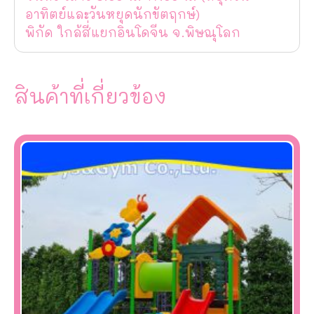
อาทิตย์และวันหยุดนักขัตฤกษ์)
พิกัด ใกล้สี่แยกอินโดจีน จ.พิษณุโลก
สินค้าที่เกี่ยวข้อง