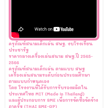
ครุภัณฑ์สนามเด็กเล่น สพฐ. งบโรงเรียน
ประชารัฐ
ราคากลางเครื่องเล่นสนาม สพฐ.ปี 2565-
2566
ครุภัณฑ์สนามเด็กเล่น ตามแบบ สพฐ
เครื่องเล่นสนามระดับก่อนประถมศึกษา
ตามแบบกำหนดเอง
โดย โรงงานที่ได้รับการรับรองผลิตใน
ประเทศไทย MIT (Made in Thailand)
และผู้ประกอบการ SME เพื่อการจัดซื้อจัดจ้าง
ภาครัฐ (THAI SME-GP)