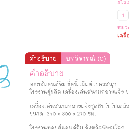
#โรง
จำน
เครื่
เล่น
หมวด
สนา
กลา
เครื
แจ้ง
ชุด
ฮิปโ
TG-
คำอธิบาย
บทวิจารณ์ (0)
S50
ชิ้น
คำอธิบาย
ทอยส์แอนด์จิม ชื่อนี้..มีแต่..ของสนุก
โรงงานผู้ผลิต เครื่องเล่นสนามกลางแจ้ง
เครื่องเล่นสนามกลางแจ้งชุดฮิปโปโปเตมั
ขนาด 340 x 300 x 270 ซม.
โรงงานทอยส์แอนด์จิม จังหวัดพิษณุโลก