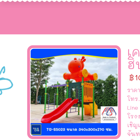
เค
ฮ
฿
1
ราคา
โทร.
Line
โรงง
เชิญ
จันท