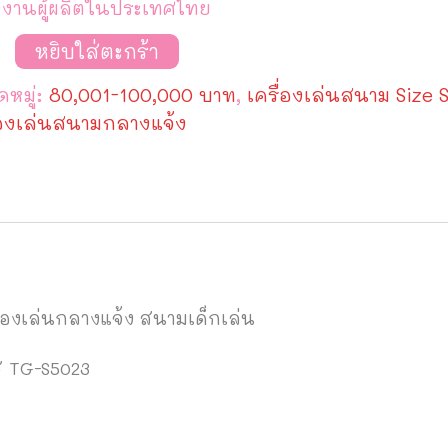
งานผู้ผลิตในประเทศไทย
วน
หยิบใส่ตะกร้า
อง
หมู่:
80,001-100,000 บาท
,
เครื่องเล่นสนาม Size 
ม
ง
่องเล่นสนามกลางแจ้ง
ปโปเตมัส
23
 ของเล่นกลางแจ้ง สนามเด็กเล่น
ส TG-S5023