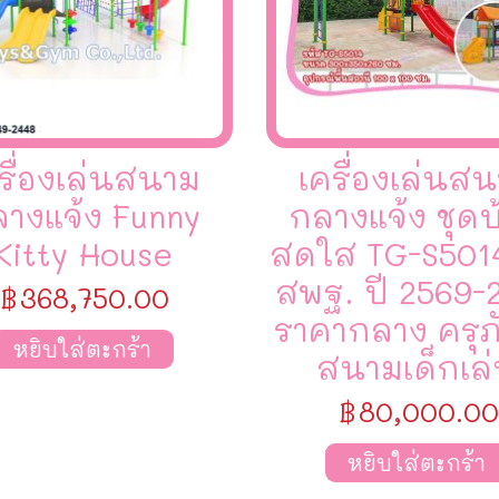
รื่องเล่นสนาม
เครื่องเล่นส
างแจ้ง Funny
กลางแจ้ง ชุดบ
Kitty House
สดใส TG-S501
สพฐ. ปี 2569-
฿
368,750.00
ราคากลาง ครุภ
หยิบใส่ตะกร้า
สนามเด็กเล
฿
80,000.00
หยิบใส่ตะกร้า