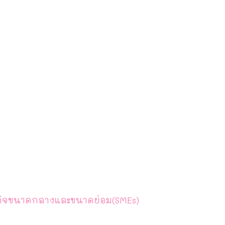
าหกิจขนาดกลางและขนาดย่อม(SMEs)