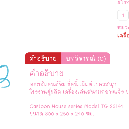
#โร
จำน
Car
Hou
หมวด
seri
Mod
เครื
TG-
S314
ชิ้น
คำอธิบาย
บทวิจารณ์ (0)
คำอธิบาย
ทอยส์แอนด์จิม ชื่อนี้..มีแต่..ของสนุก
โรงงานผู้ผลิต เครื่องเล่นสนามกลางแจ้ง
Cartoon House series Model TG-S3141
ขนาด 300 x 280 x 240 ซม.