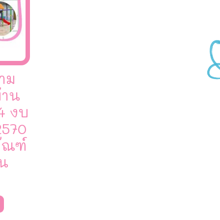
นาม
้าน
4 งบ
2570
ัณฑ์
่น