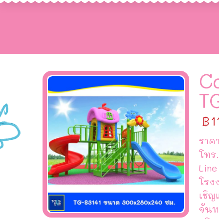
C
T
฿
1
ราคา
โทร.
Line
โรง
เชิญ
จันท