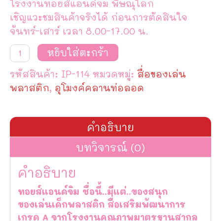
โรงงานทอยส์แอนด์จิม พิษณุโลก
เชิญแวะชมสินค้าจริงได้ ก่อนการตัดสินใจ
จันทร์-เสาร์ เวลา 8.00-17.00 น.
จำนวน
หยิบใส่ตะกร้า
ชุด
อุโมงค์
รหัสสินค้า:
IP-114
หมวดหมู่:
สื่อของเล่น
รถไฟ
แสน
พลาสติก
,
อุโมงค์คลานท่อลอด
สนุก
,
อุโมงค์
รถไฟ
คำอธิบาย
ผจญ
ภัย
บทวิจารณ์ (0)
ชิ้น
คำอธิบาย
ทอยส์แอนด์จิม ชื่อนี้..มีแต่..ของสนุก
ของเล่นเด็กพลาสติก สื่อเสริมพัฒนาการ
เกรด A จากโรงงานคุณภาพมาตรฐานสากล