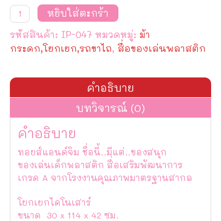
จำนวน
หยิบใส่ตะกร้า
โยกเยก
ไดโนเสาร์
รหัสสินค้า:
IP-047
หมวดหมู่:
ม้า
ชิ้น
กระดก,โยกเยก,รถขาไถ
,
สื่อของเล่นพลาสติก
คำอธิบาย
บทวิจารณ์ (0)
คำอธิบาย
ทอยส์แอนด์จิม ชื่อนี้..มีแต่..ของสนุก
ของเล่นเด็กพลาสติก สื่อเสริมพัฒนาการ
เกรด A จากโรงงานคุณภาพมาตรฐานสากล
โยกเยกไดโนเสาร์
ขนาด 30 x 114 x 42 ซม.