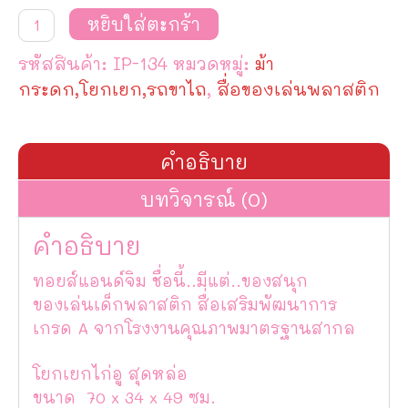
จำนวน
หยิบใส่ตะกร้า
โยกเยก
ไก่
รหัสสินค้า:
IP-134
หมวดหมู่:
ม้า
อู
สุด
กระดก,โยกเยก,รถขาไถ
,
สื่อของเล่นพลาสติก
หล่อ
ชิ้น
คำอธิบาย
บทวิจารณ์ (0)
คำอธิบาย
ทอยส์แอนด์จิม ชื่อนี้..มีแต่..ของสนุก
ของเล่นเด็กพลาสติก สื่อเสริมพัฒนาการ
เกรด A จากโรงงานคุณภาพมาตรฐานสากล
โยกเยกไก่อู สุดหล่อ
ขนาด 70 x 34 x 49 ซม.