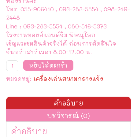
หลังร้านค่ะ
โทร. 055-906410 , 093-283-5554 , 098-249-
2448
Line : 093-283-5554 , 080-516-5373
โรงงานทอยส์แอนด์จิม พิษณุโลก
เชิญแวะชมสินค้าจริงได้ ก่อนการตัดสินใจ
จันทร์-เสาร์ เวลา 8.00-17.00 น.
จำนวน
หยิบใส่ตะกร้า
เครื่อง
เล่น
หมวดหมู่:
เครื่องเล่นสนามกลางแจ้ง
สนาม
ชุด
เต่า
ทอง
คำอธิบาย
และ
ผอง
บทวิจารณ์ (0)
เพื่อน#10
ชิ้น
คำอธิบาย