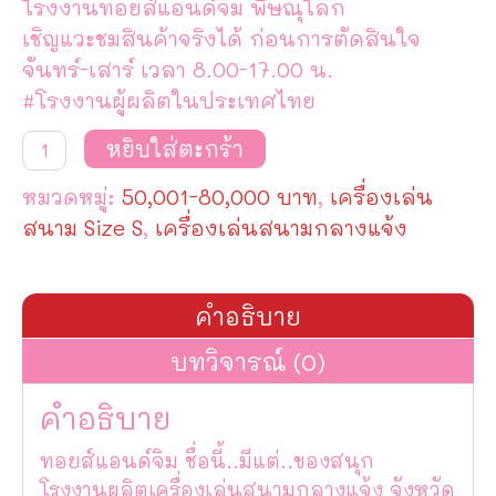
โรงงานทอยส์แอนด์จิม พิษณุโลก
เชิญแวะชมสินค้าจริงได้ ก่อนการตัดสินใจ
จันทร์-เสาร์ เวลา 8.00-17.00 น.
#โรงงานผู้ผลิตในประเทศไทย
จำนวน
หยิบใส่ตะกร้า
เครื่อง
เล่น
หมวดหมู่:
50,001-80,000 บาท
,
เครื่องเล่น
สนาม
ชุด
สนาม Size S
,
เครื่องเล่นสนามกลางแจ้ง
หนู
น้อย
อนุบาล
Model
คำอธิบาย
#3
ชิ้น
บทวิจารณ์ (0)
คำอธิบาย
ทอยส์แอนด์จิม ชื่อนี้..มีแต่..ของสนุก
โรงงานผลิตเครื่องเล่นสนามกลางแจ้ง จังหวัด