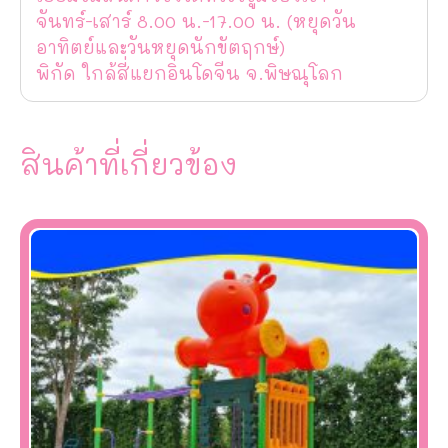
จันทร์-เสาร์ 8.00 น.-17.00 น. (หยุดวัน
อาทิตย์และวันหยุดนักขัตฤกษ์)
พิกัด ใกล้สี่แยกอินโดจีน จ.พิษณุโลก
สินค้าที่เกี่ยวข้อง