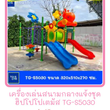
เครื่องเล่นสนามกลางแจ้งชุด
ฮิปโปโปเตมัส TG-S5030