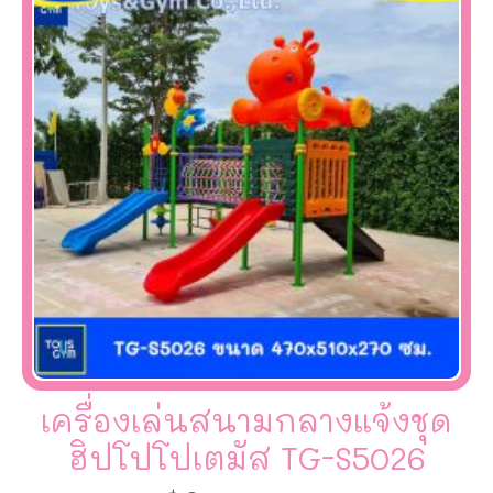
เครื่องเล่นสนามกลางแจ้งชุด
ฮิปโปโปเตมัส TG-S5026