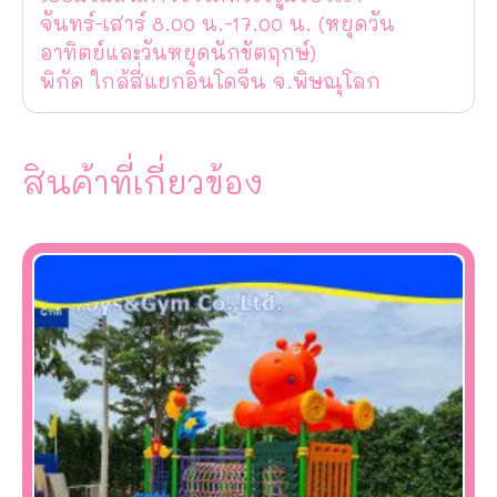
จันทร์-เสาร์ 8.00 น.-17.00 น. (หยุดวัน
อาทิตย์และวันหยุดนักขัตฤกษ์)
พิกัด ใกล้สี่แยกอินโดจีน จ.พิษณุโลก
สินค้าที่เกี่ยวข้อง