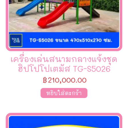
เครื่องเล่นสนามกลางแจ้งชุด
ฮิปโปโปเตมัส TG-S5026
฿
210,000.00
หยิบใส่ตะกร้า