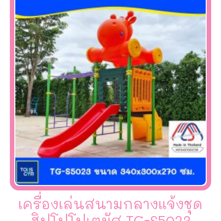
เครื่องเล่นสนามกลางแจ้งชุด
ฮิปโปโปเตมัส TG-S5023