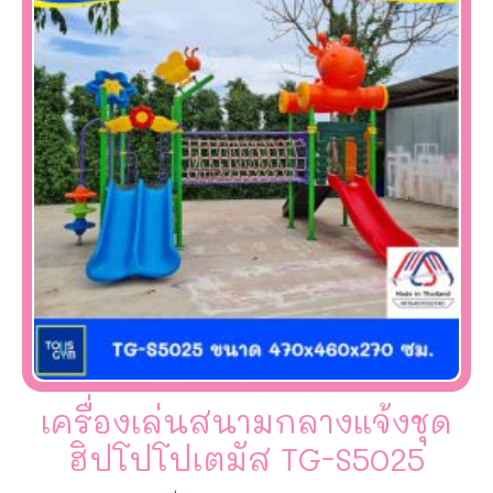
เครื่องเล่นสนามกลางแจ้งชุด
ฮิปโปโปเตมัส TG-S5025