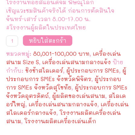
โรงงานทอยส์แอนด์จิม พิษณุโลก
เชิญแวะชมสินค้าจริงได้ ก่อนการตัดสินใจ
จันทร์-เสาร์ เวลา 8.00-17.00 น.
#โรงงานผู้ผลิตในประเทศไทย
จำนวน
หยิบใส่ตะกร้า
เครื่อง
เล่น
หมวดหมู่:
80,001-100,000 บาท
,
เครื่องเล่น
สนาม
กลาง
สนาม Size S
,
เครื่องเล่นสนามกลางแจ้ง
ป้าย
แจ้ง
กำกับ:
ชิงช้าสไลเดอร์
,
ผู้ประกอบการ SMEs
,
ผู้
ชุด
Colorful
ประกอบการ SMEs จังหวัดพิจิตร
,
ผู้ประกอบ
Park
การ SMEs จังหวัดสุโขทัย
,
ผู้ประกอบการ SMEs
TG-
S7015
จังหวัดอุตรดิตถ์
,
ผู้ผลิตของเล่นสนาม
,
สไลเด
ชิ้น
อร์ใหญ่
,
เครื่องเล่นสนามกลางแจ้ง
,
เครื่องเล่น
สไลเดอร์กลางแจ้ง
,
โรงงานผลิตเครื่องเล่น
สนาม
,
โรงงานผลิตเครื่องเล่นเด็ก