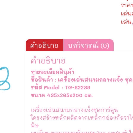
ราค
เล่
เล่น
คำอธิบาย
บทวิจารณ์ (0)
คำอธิบาย
รายละเอียดสินค้า
ชื่อสินค้า : เครื่องเล่นสนามกลางแจ้ง ช
รหัส Model : TG-S2239
ขนาด 435x265x200 cm.
เครื่องเล่นสนามกลางแจ้งชุดการ์ตูน
โครงสร้างหลักผลิตจากเหล็กกล่องกัลวาไนซ
พิษ
อบด้วยเตาอบความร้อนสูง 200 องศา ทำใ