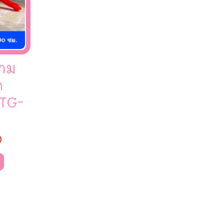
นาม
ด
 TG-
0