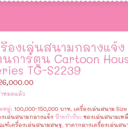
รื่องเล่นสนามกลางแจ้ง 
้านการ์ตูน Cartoon Hou
eries TG-S2239
26,000.00
้าหมดแล้ว
หมู่:
100,000-150,000 บาท
,
เครื่องเล่นสนาม Size
่องเล่นสนามกลางแจ้ง
ป้ายกำกับ:
ของเล่นสนามเหล
ัณฑ์เครื่องเล่นสนามสพฐ
,
ราคากลางเครื่องเล่นสน