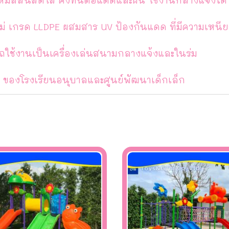
ม่ เกรด LLDPE ผสมสาร UV ป้องกันแดด ที่มีความเหนีย
ใช้งานเป็นเครื่องเล่นสนามกลางแจ้งและในร่ม
 ของโรงเรียนอนุบาลและศูนย์พัฒนาเด็กเล็ก