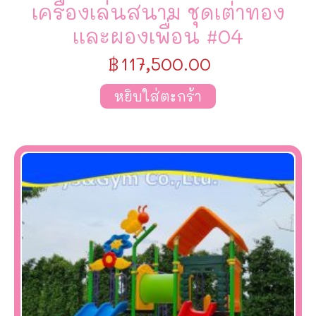
เครื่องเล่นสนาม ชุดเต่าทอง
เเละผองเพื่อน #04
฿
117,500.00
หยิบใส่ตะกร้า