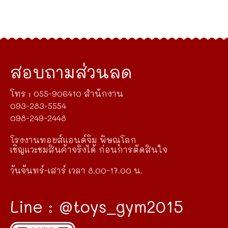
สอบถามส่วนลด
โทร : 055-906410 สำนักงาน
093-283-5554
098-249-2448
โรงงานทอยส์แอนด์จิม พิษณุโลก
เชิญแวะชมสินค้าจริงได้ ก่อนการตัดสินใจ
วันจันทร์-เสาร์ เวลา 8.00-17.00 น.
Line : @toys_gym2015