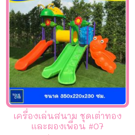
เครื่องเล่นสนาม ชุดเต่าทอง
เเละผองเพื่อน #07