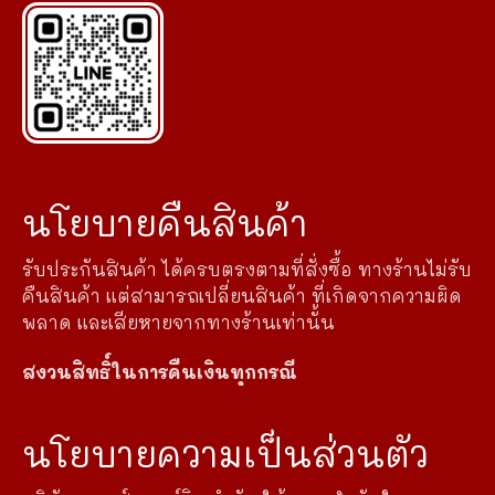
นโยบายคืนสินค้า
รับประกันสินค้า ได้ครบตรงตามที่สั่งซื้อ ทางร้านไม่รับ
คืนสินค้า แต่สามารถเปลี่ยนสินค้า ที่เกิดจากความผิด
พลาด และเสียหายจากทางร้านเท่านั้น
สงวนสิทธิ์ในการคืนเงินทุกกรณี
นโยบายความเป็นส่วนตัว