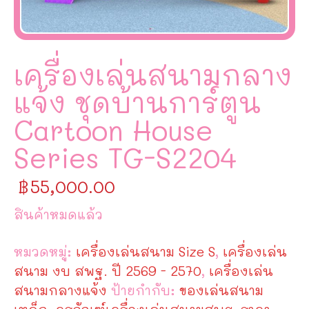
เครื่องเล่นสนามกลาง
แจ้ง ชุดบ้านการ์ตูน
Cartoon House
Series TG-S2204
฿
55,000.00
สินค้าหมดแล้ว
หมวดหมู่:
เครื่องเล่นสนาม Size S
,
เครื่องเล่น
สนาม งบ สพฐ. ปี 2569 - 2570
,
เครื่องเล่น
สนามกลางแจ้ง
ป้ายกำกับ:
ของเล่นสนาม