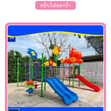
หยิบใส่ตะกร้า