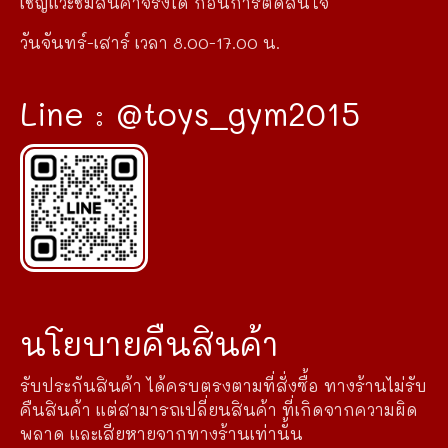
เชิญแวะชมสินค้าจริงได้ ก่อนการตัดสินใจ
วันจันทร์-เสาร์ เวลา 8.00-17.00 น.
Line : @toys_gym2015
นโยบายคืนสินค้า
รับประกันสินค้า ได้ครบตรงตามที่สั่งซื้อ ทางร้านไม่รับ
คืนสินค้า แต่สามารถเปลี่ยนสินค้า ที่เกิดจากความผิด
พลาด และเสียหายจากทางร้านเท่านั้น