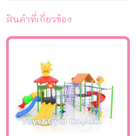
สินค้าที่เกี่ยวข้อง