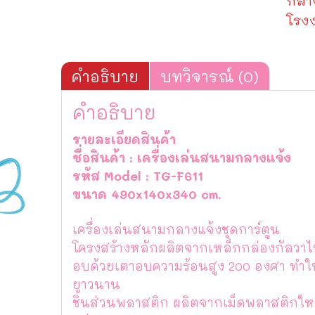
กลา
ชิ้น
โรง
คำอธิบาย
บทวิจารณ์ (0)
คำอธิบาย
รายละเอียดสินค้า
ชื่อสินค้า : เครื่องเล่นสนามกลางแจ้ง
รหัส Model : TG-F611
ขนาด 490x140x340 cm.
เครื่องเล่นสนามกลางแจ้งชุดการ์ตูน
โครงสร้างหลักผลิตจากเหล็กกล่องกัลวาไนซ
อบด้วยเตาอบความร้อนสูง 200 องศา ทำใ
ยาวนาน
ชิ้นส่วนพลาสติก ผลิตจากเม็ดพลาสติกให