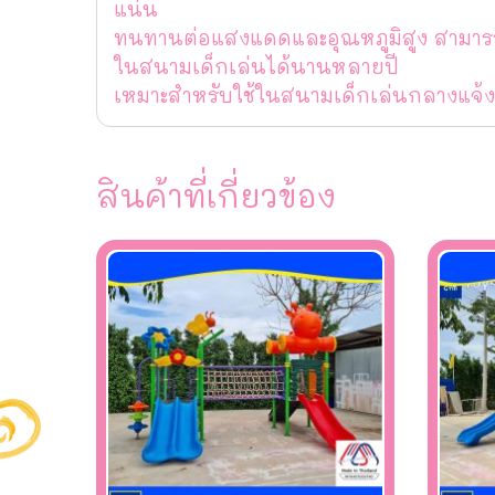
แน่น
ทนทานต่อแสงแดดและอุณหภูมิสูง สามารถ
ในสนามเด็กเล่นได้นานหลายปี
เหมาะสำหรับใช้ในสนามเด็กเล่นกลางแจ้ง
สินค้าที่เกี่ยวข้อง