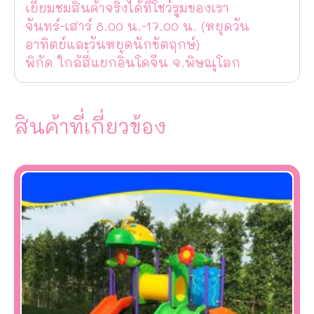
เยี่ยมชมสินค้าจริงได้ที่โชว์รูมของเรา
จันทร์-เสาร์ 8.00 น.-17.00 น. (หยุดวัน
อาทิตย์และวันหยุดนักขัตฤกษ์)
พิกัด ใกล้สี่แยกอินโดจีน จ.พิษณุโลก
สินค้าที่เกี่ยวข้อง