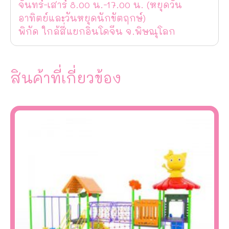
จันทร์-เสาร์ 8.00 น.-17.00 น. (หยุดวัน
อาทิตย์และวันหยุดนักขัตฤกษ์)
พิกัด ใกล้สี่แยกอินโดจีน จ.พิษณุโลก
สินค้าที่เกี่ยวข้อง