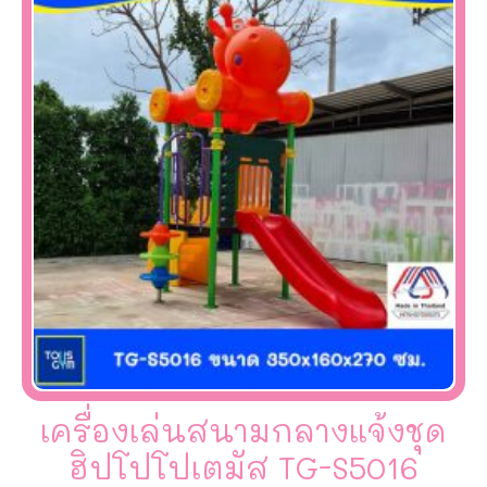
เครื่องเล่นสนามกลางแจ้งชุด
ฮิปโปโปเตมัส TG-S5016