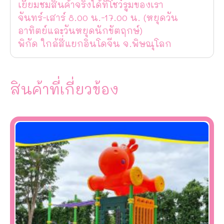
เยี่ยมชมสินค้าจริงได้ที่โชว์รูมของเรา
จันทร์-เสาร์ 8.00 น.-17.00 น. (หยุดวัน
อาทิตย์และวันหยุดนักขัตฤกษ์)
พิกัด ใกล้สี่แยกอินโดจีน จ.พิษณุโลก
สินค้าที่เกี่ยวข้อง