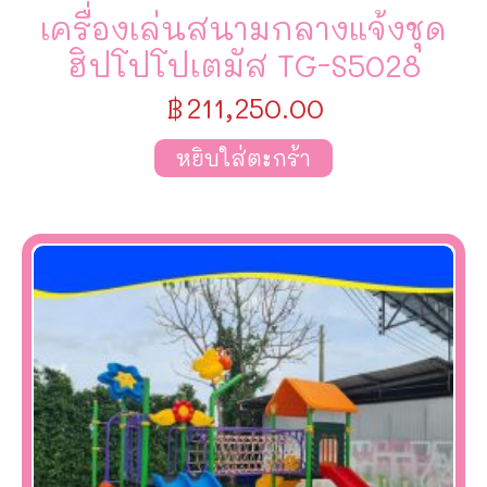
เครื่องเล่นสนามกลางแจ้งชุด
ฮิปโปโปเตมัส TG-S5028
฿
211,250.00
หยิบใส่ตะกร้า