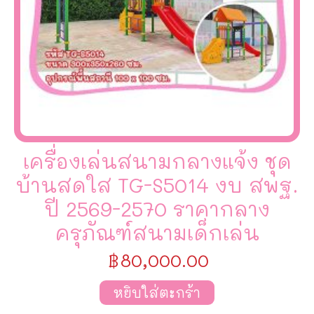
เครื่องเล่นสนามกลางแจ้ง ชุด
บ้านสดใส TG-S5014 งบ สพฐ.
ปี 2569-2570 ราคากลาง
ครุภัณฑ์สนามเด็กเล่น
฿
80,000.00
หยิบใส่ตะกร้า