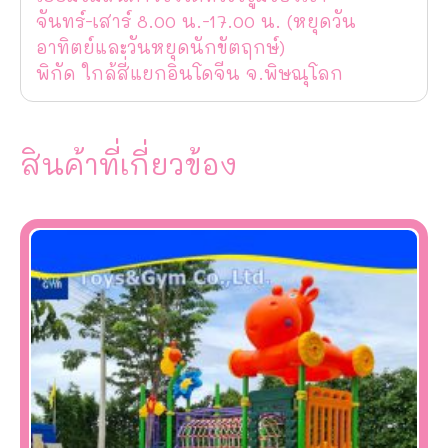
จันทร์-เสาร์ 8.00 น.-17.00 น. (หยุดวัน
อาทิตย์และวันหยุดนักขัตฤกษ์)
พิกัด ใกล้สี่แยกอินโดจีน จ.พิษณุโลก
สินค้าที่เกี่ยวข้อง