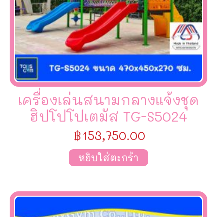
เครื่องเล่นสนามกลางแจ้งชุด
ฮิปโปโปเตมัส TG-S5024
฿
153,750.00
หยิบใส่ตะกร้า