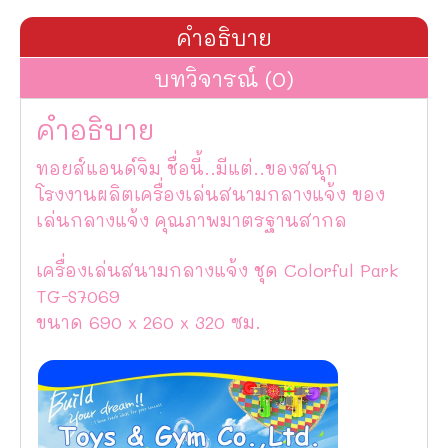
คำอธิบาย
บทวิจารณ์ (0)
คำอธิบาย
ทอยส์แอนด์จิม ชื่อนี้..มีแต่..ของสนุก
โรงงานผลิตเครื่องเล่นสนามกลางแจ้ง ของ
เล่นกลางแจ้ง คุณภาพมาตรฐานสากล
เครื่องเล่นสนามกลางแจ้ง ชุด Colorful Park
TG-S7069
ขนาด 690 x 260 x 320 ซม.