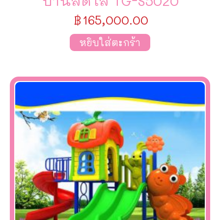
บ้านสดใส TG-S5020
฿
165,000.00
หยิบใส่ตะกร้า