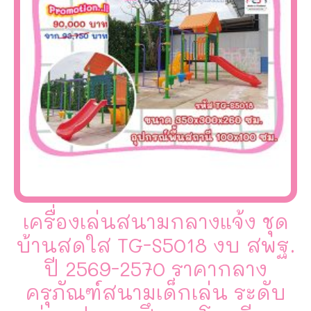
เครื่องเล่นสนามกลางแจ้ง ชุด
บ้านสดใส TG-S5018 งบ สพฐ.
ปี 2569-2570 ราคากลาง
ครุภัณฑ์สนามเด็กเล่น ระดับ