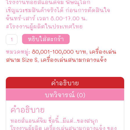
โรงงานทอยส์แอนด์จิม พิษณุโลก
เชิญแวะชมสินค้าจริงได้ ก่อนการตัดสินใจ
จันทร์-เสาร์ เวลา 8.00-17.00 น.
#โรงงานผู้ผลิตในประเทศไทย
จำนวน
หยิบใส่ตะกร้า
เครื่อง
เล่น
หมวดหมู่:
80,001-100,000 บาท
,
เครื่องเล่น
สนาม
กลาง
สนาม Size S
,
เครื่องเล่นสนามกลางแจ้ง
แจ้ง
ชุด
ฮิปโปโปเตมัส
TG-
คำอธิบาย
S5016
ชิ้น
บทวิจารณ์ (0)
คำอธิบาย
ทอยส์แอนด์จิม ชื่อนี้..มีแต่..ของสนุก
โรงงานผู้ผลิต เครื่องเล่นสนามกลางแจ้ง ของ