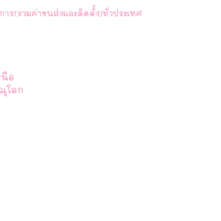
าร(รวมค่าขนส่งและติดตั้ง)ทั่วประเทศ
หนือ
ษณุโลก