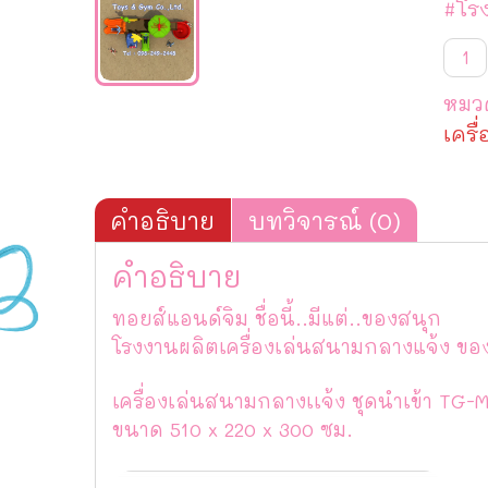
#โร
จำน
เครื่
เล่น
หมวด
สนา
กลา
เครื
เเจ้ง
ชุด
นำ
เข้า
คำอธิบาย
บทวิจารณ์ (0)
TG-
M80
คำอธิบาย
ชิ้น
ทอยส์แอนด์จิม ชื่อนี้..มีแต่..ของสนุก
โรงงานผลิตเครื่องเล่นสนามกลางแจ้ง ข
เครื่องเล่นสนามกลางเเจ้ง ชุดนำเข้า TG-
ขนาด 510 x 220 x 300 ซม.