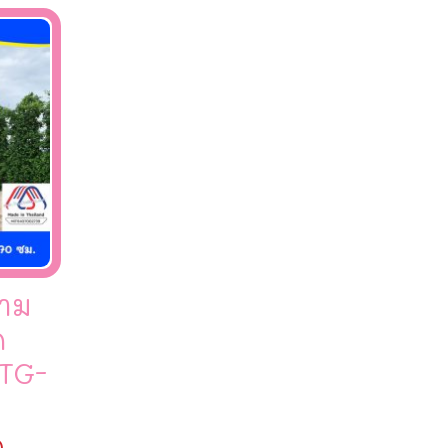
นาม
ด
 TG-
0