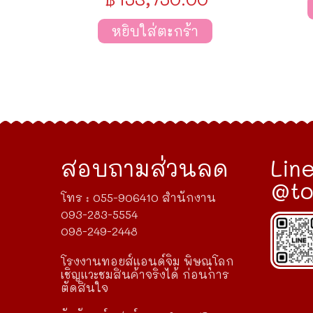
หยิบใส่ตะกร้า
สอบถามส่วนลด
Line
@to
โทร : 055-906410 สำนักงาน
093-283-5554
098-249-2448
โรงงานทอยส์แอนด์จิม พิษณุโลก
เชิญแวะชมสินค้าจริงได้ ก่อนการ
ตัดสินใจ