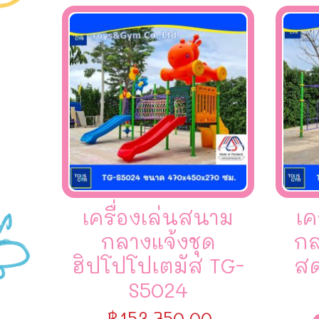
เครื่องเล่นสนาม
เค
กลางแจ้งชุด
กล
ฮิปโปโปเตมัส TG-
สด
S5024
฿
153,750.00