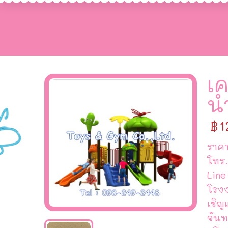
เค
น
฿
1
ราคา
โทร.
Line
โรง
เชิญ
จันท