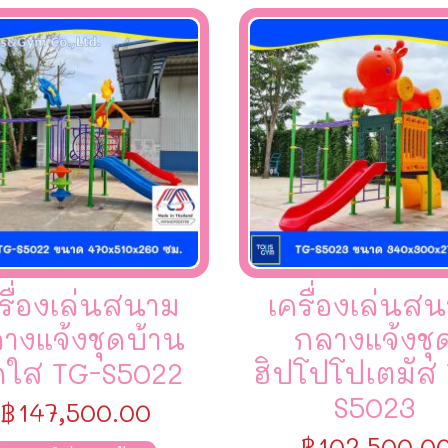
รื่องเล่นสนาม
เครื่องเล่นส
างแจ้งชุดบ้าน
กลางแจ้งชุ
ใส TG-S5022
ฮิปโปโปเตมัส
S5023
฿
147,500.00
฿
102,500.0