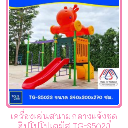
เครื่องเล่นสนามกลางแจ้งชุด
ฮิปโปโปเตมัส TG-S5023