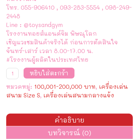
โทร. 055-906410 , 093-283-5554 , 098-249-
2448
Line : @toysandgym
โรงงานทอยส์แอนด์จิม พิษณุโลก
เชิญแวะชมสินค้าจริงได้ ก่อนการตัดสินใจ
จันทร์-เสาร์ เวลา 8.00-17.00 น.
#โรงงานผู้ผลิตในประเทศไทย
จำนวน
หยิบใส่ตะกร้า
เครื่อง
เล่น
หมวดหมู่:
100,001-200,000 บาท
,
เครื่องเล่น
สนาม
กลาง
สนาม Size S
,
เครื่องเล่นสนามกลางแจ้ง
เเจ้ง
ชุด
นำ
เข้า
คำอธิบาย
TG-
M8004
บทวิจารณ์ (0)
ชิ้น