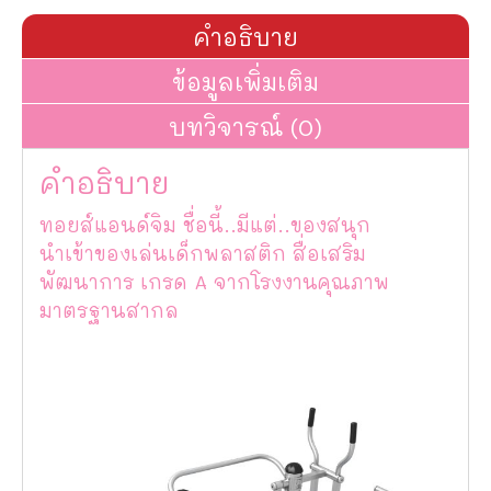
สกี
อากาศ
คำอธิบาย
แบบ
เล่น
ข้อมูลเพิ่มเติม
3
คน
บทวิจารณ์ (0)
ชิ้น
คำอธิบาย
ทอยส์แอนด์จิม ชื่อนี้..มีแต่..ของสนุก
นำเข้าของเล่นเด็กพลาสติก สื่อเสริม
พัฒนาการ เกรด A จากโรงงานคุณภาพ
มาตรฐานสากล