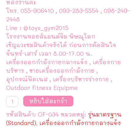
หลังร้านค่ะ
โทร. 055-906410 , 093-283-5554 , 098-249-
2448
Line : @toys_gym2015
โรงงานทอยส์แอนด์จิม พิษณุโลก
เชิญแวะชมสินค้าจริงได้ ก่อนการตัดสินใจ
จันทร์-เสาร์ เวลา 8.00-17.00 น.
เครื่องออกกำลังกายกลางแจ้ง , เครื่องกาย
บริหาร , ขายเครื่องออกกำลังกาย ,
อุปกรณ์ฟิตเนส , เครื่องบริหารร่างกาย ,
Outdoor fitness Equipme
จำนวน
หยิบใส่ตะกร้า
อุปกรณ์
บิด
รหัสสินค้า:
OF-034
หมวดหมู่:
รุ่นมาตรฐาน
เอว
เดิน
(Standard)
,
เครื่องออกกำลังกายกลางแจ้ง
อากาศ
และ