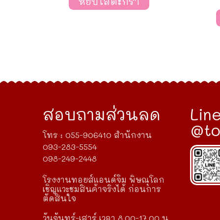
หยิบใส่ตะกร้า
สอบถามส่วนลด
Line
@to
โทร : 055-906410 สำนักงาน
093-283-5554
098-249-2448
โรงงานทอยส์แอนด์จิม พิษณุโลก
เชิญแวะชมสินค้าจริงได้ ก่อนการ
ตัดสินใจ
วันจันทร์-เสาร์ เวลา 8.00-17.00 น.