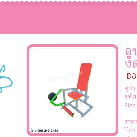
อุ
งั
฿
3
อุปก
รหั
Size
ราคา
โทร.