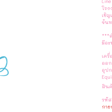
Line
โรง
เชิญ
จันท
***ส
มีอะ
เครื
ออก
อุปก
Equ
สินค
รหัส
กาย