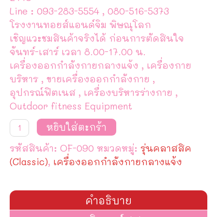
Line : 093-283-5554 , 080-516-5373
โรงงานทอยส์แอนด์จิม พิษณุโลก
เชิญแวะชมสินค้าจริงได้ ก่อนการตัดสินใจ
จันทร์-เสาร์ เวลา 8.00-17.00 น.
เครื่องออกกำลังกายกลางแจ้ง , เครื่องกาย
บริหาร , ขายเครื่องออกกำลังกาย ,
อุปกรณ์ฟิตเนส , เครื่องบริหารร่างกาย ,
Outdoor fitness Equipment
จำนวน
หยิบใส่ตะกร้า
อุปกรณ์
ก้าว
รหัสสินค้า:
OF-090
หมวดหมู่:
รุ่นคลาสสิค
เดิน
มือ
(Classic)
,
เครื่องออกกำลังกายกลางแจ้ง
โยก
สกี
แบบ
เล่น
คำอธิบาย
คู่
ชิ้น