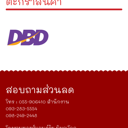
ตะกร้าสินค้า
สอบถามส่วนลด
โทร : 055-906410 สำนักงาน
093-283-5554
098-249-2448
โรงงานทอยส์แอนด์จิม พิษณุโลก