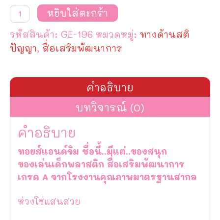
จำนวน
หยิบใส่ตะกร้า
ห่วง
โซ่
รหัสสินค้า:
GE-196
หมวดหมู่:
ทางด้านสติ
แสน
สวย
ปัญญา
,
สื่อเสริมพัฒนาการ
ชิ้น
คำอธิบาย
บทวิจารณ์ (0)
คำอธิบาย
ทอยส์แอนด์จิม ชื่อนี้..มีแต่..ของสนุก
ของเล่นเด็กพลาสติก สื่อเสริมพัฒนาการ
เกรด A จากโรงงานคุณภาพมาตรฐานสากล
ห่วงโซ่แสนสวย