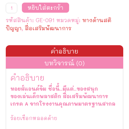
จำนวน
หยิบใส่ตะกร้า
ร้อย
เชือก
รหัสสินค้า:
GE-091
หมวดหมู่:
ทางด้านสติ
หลอด
ด้าย
ปัญญา
,
สื่อเสริมพัฒนาการ
ชิ้น
คำอธิบาย
บทวิจารณ์ (0)
คำอธิบาย
ทอยส์แอนด์จิม ชื่อนี้..มีแต่..ของสนุก
ของเล่นเด็กพลาสติก สื่อเสริมพัฒนาการ
เกรด A จากโรงงานคุณภาพมาตรฐานสากล
ร้อยเชือกหลอดด้าย