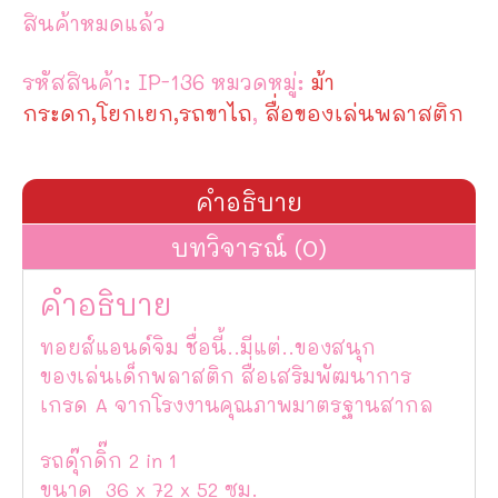
สินค้าหมดแล้ว
รหัสสินค้า:
IP-136
หมวดหมู่:
ม้า
กระดก,โยกเยก,รถขาไถ
,
สื่อของเล่นพลาสติก
คำอธิบาย
บทวิจารณ์ (0)
คำอธิบาย
ทอยส์แอนด์จิม ชื่อนี้..มีแต่..ของสนุก
ของเล่นเด็กพลาสติก สื่อเสริมพัฒนาการ
เกรด A จากโรงงานคุณภาพมาตรฐานสากล
รถดุ๊กดิ๊ก 2 in 1
ขนาด 36 x 72 x 52 ซม.