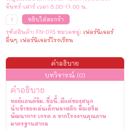
จันทร์-เสาร์ เวลา 8.00-17.00 น.
จำนวน
หยิบใส่ตะกร้า
ถัง
ขยะ
รหัสสินค้า:
FN-075
หมวดหมู่:
เฟอร์นิเจอร์
ตัว
การ์ตูน
อื่นๆ
,
เฟอร์นิเจอร์โรงเรียน
แสน
น่า
รัก
(กบ,หมู,เป็ด)
คำอธิบาย
ชิ้น
บทวิจารณ์ (0)
คำอธิบาย
ทอย์แอนด์จิม..ชื่อนี้..มีแต่ของสนุก
นำเข้าของเล่นเด็กพลาสติก สื่อเสริม
พัฒนาการ เกรด A จากโรงงานคุณภาพ
มาตรฐานสากล