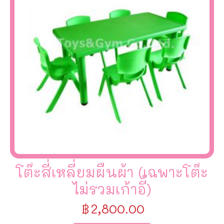
โต๊ะสี่เหลี่ยมผืนผ้า (เฉพาะโต๊ะ
ไม่รวมเก้าอี้)
฿
2,800.00