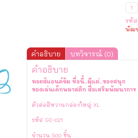
จำน
ตัว
ต่อ
รหัส
สีห
วาน
พัฒ
กล่
ใหญ่
XL
500
คำอธิบาย
บทวิจารณ์ (0)
ชิ้น
ชิ้น
คำอธิบาย
ทอยส์แอนด์จิม ชื่อนี้..มีแต่..ของสนุก
ของเล่นเด็กพลาสติก สื่อเสริมพัฒนา
ตัวต่อสีหวานกล่องใหญ่ XL
รหัส GE-021
จำนวน 500 ชิ้น