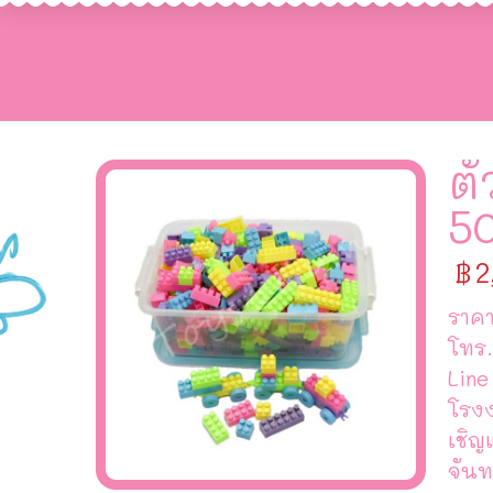
ต
50
฿
2
ราคา
โทร.
Line
โรง
เชิญ
จันท