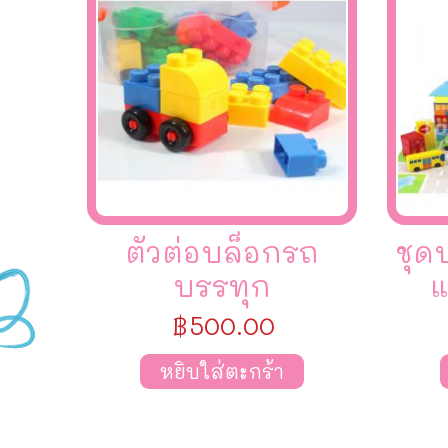
ตัวต่อบล็อกรถ
ชุด
บรรทุก
แ
฿
500.00
หยิบใส่ตะกร้า