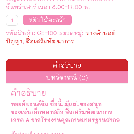
จันทร์-เสาร์ เวลา 8.00-17.00 น.
จำนวน
หยิบใส่ตะกร้า
ตัว
ต่อ
รหัสสินค้า:
GE-100
หมวดหมู่:
ทางด้านสติ
บล็อก
รถ
ปัญญา
,
สื่อเสริมพัฒนาการ
บรรทุก
ชิ้น
คำอธิบาย
บทวิจารณ์ (0)
คำอธิบาย
ทอยส์แอนด์จิม ชื่อนี้..มีแต่..ของสนุก
ของเล่นเด็กพลาสติก สื่อเสริมพัฒนาการ
เกรด A จากโรงงานคุณภาพมาตรฐานสากล