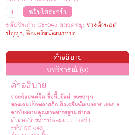
จำนวน
หยิบใส่ตะกร้า
ตัว
ต่อ
รหัสสินค้า:
GE-043
หมวดหมู่:
ทางด้านสติ
สร้างสรรค์
คละ
ปัญญา
,
สื่อเสริมพัฒนาการ
แบบ
เบอร์
L
ชิ้น
คำอธิบาย
บทวิจารณ์ (0)
คำอธิบาย
ท
อยส์แอนด์จิม ชื่อนี้..มีแต่..ของสนุก
ของเล่นเด็กพลาสติก สื่อเสริมพัฒนาการ เกรด A
จากโรงงานคุณภาพมาตรฐานสากล
ตัวต่อสร้างสรรค์คละแบบ เบอร์ L
รหัส GE-043