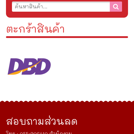
ตะกร้าสินค้า
สอบถามส่วนลด
โทร : 055-906410 สำนักงาน