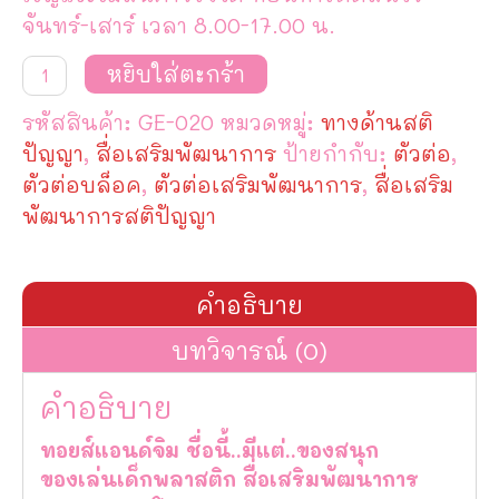
จันทร์-เสาร์ เวลา 8.00-17.00 น.
จำนวน
หยิบใส่ตะกร้า
ตัว
ต่อ
รหัสสินค้า:
GE-020
หมวดหมู่:
ทางด้านสติ
คอน
โด
ปัญญา
,
สื่อเสริมพัฒนาการ
ป้ายกำกับ:
ตัวต่อ
,
ฐาน
ตัวต่อบล็อค
,
ตัวต่อเสริมพัฒนาการ
,
สื่อเสริม
ดอกไม้
ชิ้น
พัฒนาการสติปัญญา
คำอธิบาย
บทวิจารณ์ (0)
คำอธิบาย
ทอยส์แอนด์จิม ชื่อนี้..มีแต่..ของสนุก
ของเล่นเด็กพลาสติก สื่อเสริมพัฒนาการ