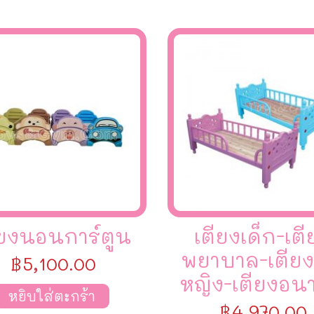
ียงนอนการ์ตูน
เตียงเด็ก-เตี
พยาบาล-เตียงเ
฿
5,100.00
หญิง-เตียงอนา
หยิบใส่ตะกร้า
฿
4,970.00