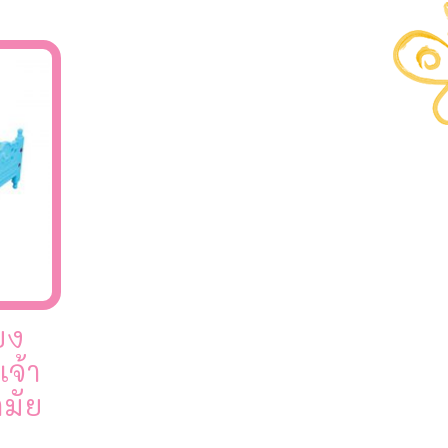
ยง
จ้า
มัย