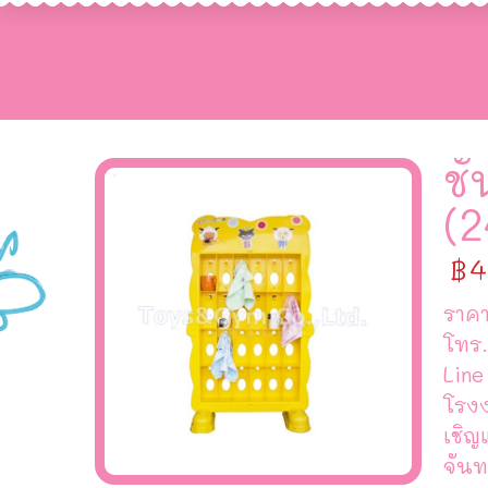
ชั
(2
฿
4
ราคา
โทร.
Line
โรง
เชิญ
จันท