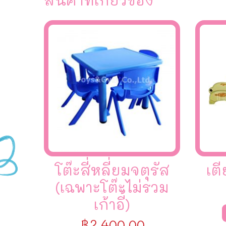
โต๊ะสี่หลี่ยมจตุรัส
เต
(เฉพาะโต๊ะไม่รวม
เก้าอี้)
฿
2,400.00