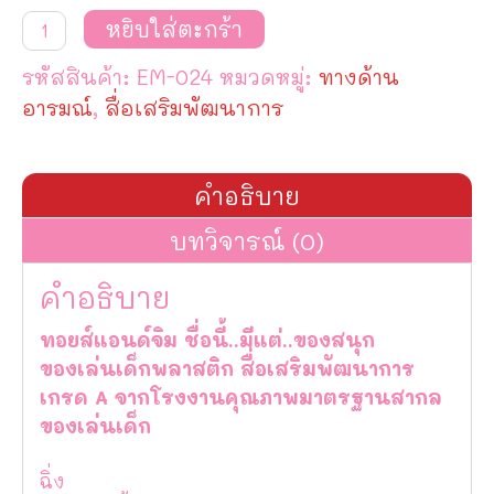
จำนวน
หยิบใส่ตะกร้า
ฉิ่ง
ชิ้น
รหัสสินค้า:
EM-024
หมวดหมู่:
ทางด้าน
อารมณ์
,
สื่อเสริมพัฒนาการ
คำอธิบาย
บทวิจารณ์ (0)
คำอธิบาย
ทอยส์แอนด์จิม ชื่อนี้..มีแต่..ของสนุก
ของเล่นเด็กพลาสติก สื่อเสริมพัฒนาการ
เกรด A จากโรงงานคุณภาพมาตรฐานสากล
ของเล่นเด็ก
ฉิ่ง