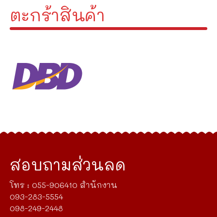
ตะกร้าสินค้า
สอบถามส่วนลด
โทร : 055-906410 สำนักงาน
093-283-5554
098-249-2448