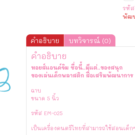
ชิ้น
รหัส
พัฒ
คำอธิบาย
บทวิจารณ์ (0)
คำอธิบาย
ทอยส์แอนด์จิม ชื่อนี้..มีแต่..ของสนุก
ของเล่นเด็กพลาสติก สื่อเสริมพัฒนาก
ฉาบ
ขนาด 5 นิ้ว
รหัส EM-025
เป็นเครื่องดนตรีไทยที่สามารถใช้สอนเด็ก