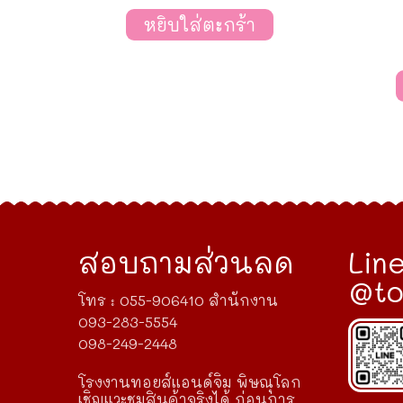
หยิบใส่ตะกร้า
สอบถามส่วนลด
Line
@to
โทร : 055-906410 สำนักงาน
093-283-5554
098-249-2448
โรงงานทอยส์แอนด์จิม พิษณุโลก
เชิญแวะชมสินค้าจริงได้ ก่อนการ