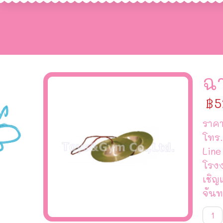
ฉ
฿
5
ราคา
โทร.
Line
โรง
เชิญ
จันท
จำน
ฉาบ