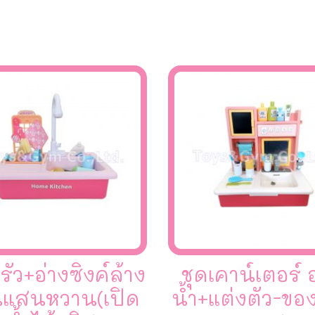
รัว+อ่างซิงค์ล้าง
ชุดเคาน์เตอร์
แสนหวาน(เปิด
น้ำ+แต่งตัว-ขอ