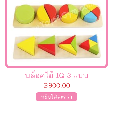
บล็อคไม้ IQ 3 แบบ
฿
900.00
หยิบใส่ตะกร้า