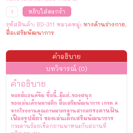
จำนวน
หยิบใส่ตะกร้า
กระดาน
ร้อย
รหัสสินค้า:
BD-311
หมวดหมู่:
ทางด้านร่างกาย
,
เชือก
ยาน
สื่อเสริมพัฒนาการ
พาหนะ
กับ
สถาน
ที่
คำอธิบาย
ชิ้น
บทวิจารณ์ (0)
คำอธิบาย
ทอยส์แอนด์จิม ชื่อนี้..มีแต่..ของสนุก
ของเล่นเด็กพลาสติก สื่อเสริมพัฒนาการ เกรด A
กระดานฟัน
จากโรงงานคุณภาพมาตรฐานสากล
เฟืองรูปสัตว์ ของเล่นเด็กเสริมพัฒนาการ
กระดานร้อยเชือกยานพาหนะกับสถานที่