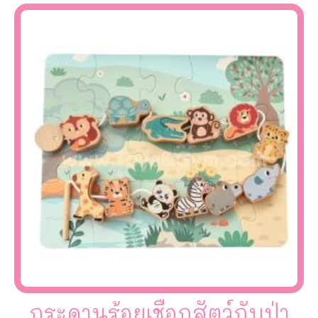
กระดานร้อยเชือกสัตว์กับป่า