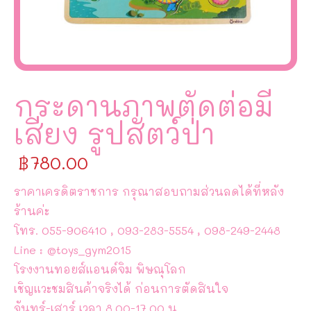
กระดานภาพตัดต่อมี
เสียง รูปสัตว์ป่า
฿
780.00
ราคาเครดิตราชการ กรุณาสอบถามส่วนลดได้ที่หลัง
ร้านค่ะ
โทร. 055-906410 , 093-283-5554 , 098-249-2448
Line : @toys_gym2015
โรงงานทอยส์แอนด์จิม พิษณุโลก
เชิญแวะชมสินค้าจริงได้ ก่อนการตัดสินใจ
จันทร์-เสาร์ เวลา 8.00-17.00 น.