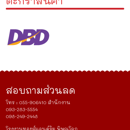
ตะกร้าสินค้า
สอบถามส่วนลด
โทร : 055-906410 สำนักงาน
093-283-5554
098-249-2448
โรงงานทอยส์แอนด์จิม พิษณุโลก