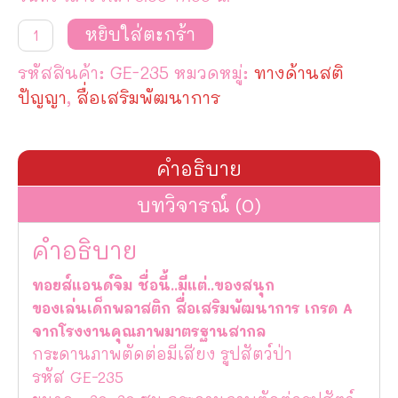
จำนวน
หยิบใส่ตะกร้า
กระดาน
ภาพ
รหัสสินค้า:
GE-235
หมวดหมู่:
ทางด้านสติ
ตัด
ต่อ
ปัญญา
,
สื่อเสริมพัฒนาการ
มี
เสียง
รูป
สัตว์
คำอธิบาย
ป่า
ชิ้น
บทวิจารณ์ (0)
คำอธิบาย
ทอยส์แอนด์จิม ชื่อนี้..มีแต่..ของสนุก
ของเล่นเด็กพลาสติก สื่อเสริมพัฒนาการ เกรด A
จากโรงงานคุณภาพมาตรฐานสากล
กระดานภาพตัดต่อมีเสียง รูปสัตว์ป่า
รหัส GE-235