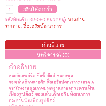
จำนวน
หยิบใส่ตะกร้า
กระดาน
ฟัน
รหัสสินค้า:
BD-060
หมวดหมู่:
ทางด้าน
เฟือง
รูป
ร่างกาย
,
สื่อเสริมพัฒนาการ
สัตว์
ชิ้น
คำอธิบาย
บทวิจารณ์ (0)
คำอธิบาย
ทอยส์แอนด์จิม ชื่อนี้..มีแต่..ของสนุก
ของเล่นเด็กพลาสติก สื่อเสริมพัฒนาการ เกรด A
กระดานฟัน
จากโรงงานคุณภาพมาตรฐานสากล
เฟืองรูปสัตว์ ของเล่นเด็กเสริมพัฒนาการ
กระดานฟันเฟืองรูปสัตว์