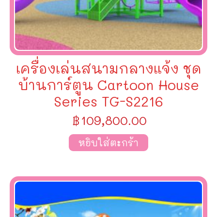
เครื่องเล่นสนามกลางแจ้ง ชุด
บ้านการ์ตูน Cartoon House
Series TG-S2216
฿
109,800.00
หยิบใส่ตะกร้า