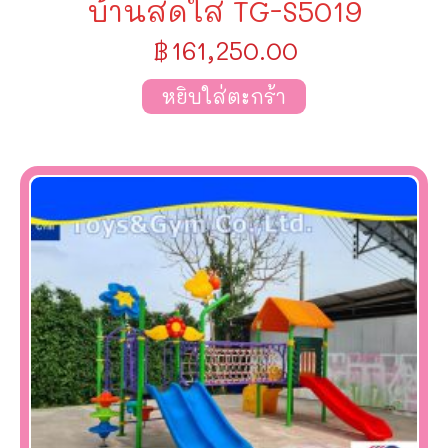
บ้านสดใส TG-S5019
฿
161,250.00
หยิบใส่ตะกร้า