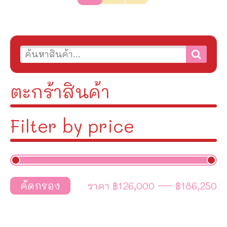
ตะกร้าสินค้า
Filter by price
ราคา
฿126,000
—
฿186,250
คัดกรอง
ราคา
ราคา
ต่ำ
สูงสุด
สุด