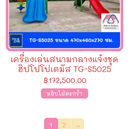
เครื่องเล่นสนามกลางแจ้งชุด
ฮิปโปโปเตมัส TG-S5025
฿
172,500.00
หยิบใส่ตะกร้า
1
2
→