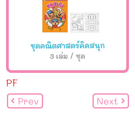
PF
Prev
Next