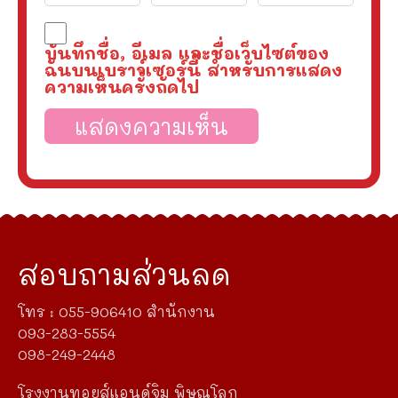
บันทึกชื่อ, อีเมล และชื่อเว็บไซต์ของ
ฉันบนเบราว์เซอร์นี้ สำหรับการแสดง
ความเห็นครั้งถัดไป
สอบถามส่วนลด
โทร : 055-906410 สำนักงาน
093-283-5554
098-249-2448
โรงงานทอยส์แอนด์จิม พิษณุโลก