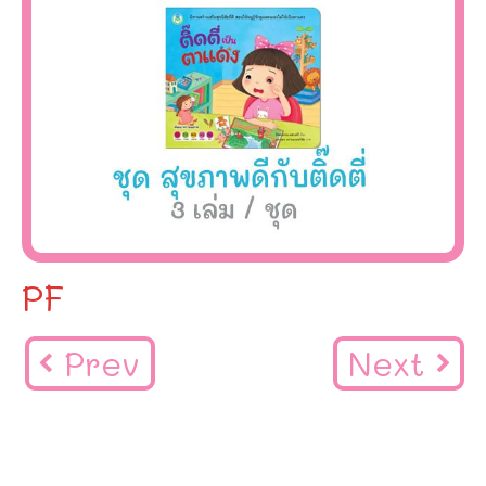
PF
Prev
Next