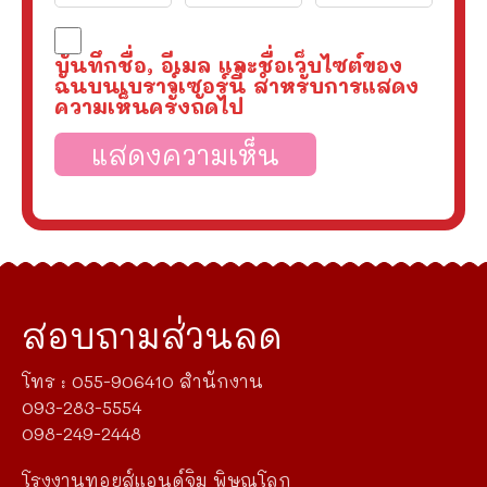
บันทึกชื่อ, อีเมล และชื่อเว็บไซต์ของ
ฉันบนเบราว์เซอร์นี้ สำหรับการแสดง
ความเห็นครั้งถัดไป
สอบถามส่วนลด
โทร : 055-906410 สำนักงาน
093-283-5554
098-249-2448
โรงงานทอยส์แอนด์จิม พิษณุโลก